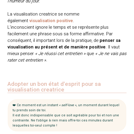
l’humeur du jour.
La visualisation creatrice se nomme
également
visualisation positive
.
L’inconscient ignore le temps et se représente plus
facilement une phrase sous sa forme affirmative. Par
conséquent, il important lors de la pratique, de
penser sa
visualisation au présent et de manière positive
. Il vaut
mieux penser
« Je réussi cet entretien »
que
« Je ne vais pas
rater cet entretien »
.
Adopter un bon état d'esprit pour sa
visualisation creatrice
❤️ Ce moment est un instant
« self-love »
, un moment durant lequel
tu prends soin de toi.
Il est donc indispensable que ce soit agréable pour toi et non une
contrainte. Ne t’oblige à rien mais offre-toi ces minutes durant
lesquelles toi-seul compte !