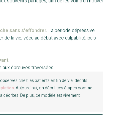
 souvenirs partagés, afin de les voir d’un nouvel
che sans s’effondrer.
La période dépressive
r de la vie, vécu au début avec culpabilité, puis
vant
.
ite aux épreuves traversées.
bservés chez les patients en fin de vie, décrits
ptation
. Aujourd’hui, on décrit ces étapes comme
 a décrites. De plus, ce modèle est vivement