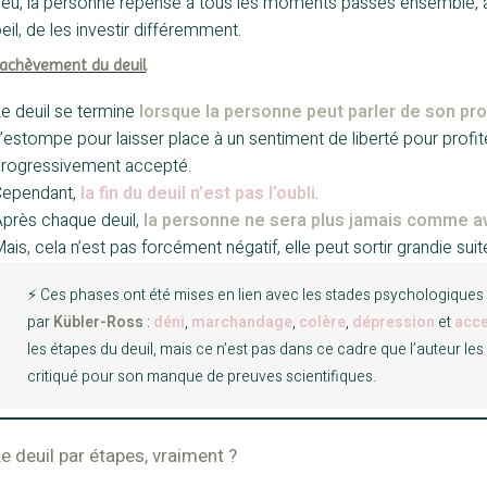
eu, la personne repense à tous les moments passés ensemble, aux
eil, de les investir différemment.
’achèvement du deuil
e deuil se termine
lorsque la personne peut parler de son pro
’estompe pour laisser place à un sentiment de liberté pour profite
rogressivement accepté.
ependant,
la fin du deuil n’est pas l’oubli
.
près chaque deuil,
la personne ne sera plus jamais comme a
ais, cela n’est pas forcément négatif, elle peut sortir grandie su
⚡️ Ces phases ont été mises en lien avec les stades psychologiques o
par
Kübler-Ross
:
déni
,
marchandage
,
colère
,
dépression
et
acce
les étapes du deuil, mais ce n’est pas dans ce cadre que l’auteur les
critiqué pour son manque de preuves scientifiques.
e deuil par étapes, vraiment ?