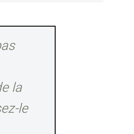
pas
e la
ez-le