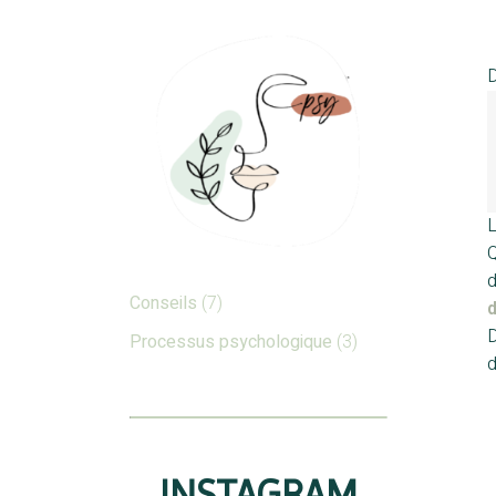
D
L
Q
d
Conseils
(7)
D
Processus psychologique
(3)
d
INSTAGRAM