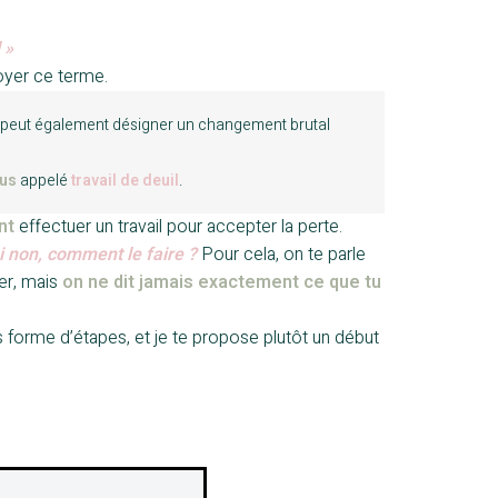
 »
loyer ce terme.
il peut également désigner un changement brutal
sus
appelé
travail de deuil
.
nt
effectuer un travail pour accepter la perte.
 si non, comment le faire ?
Pour cela, on te parle
er, mais
on ne dit jamais exactement ce que tu
s forme d’étapes, et je te propose plutôt un début