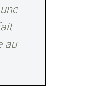
 une
ait
e au