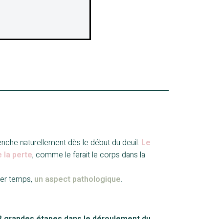
enche naturellement dès le début du deuil.
Le
 la perte
, comme le ferait le corps dans la
mier temps,
un aspect pathologique
.
3 grandes étapes dans le déroulement du