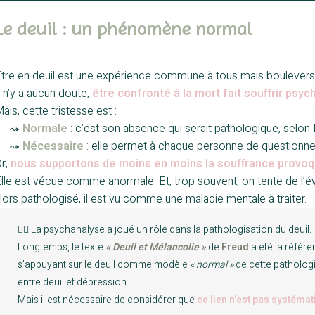
Le deuil : un phénomène normal
tre en deuil est une expérience commune à tous mais boulevers
l n’y a aucun doute,
être confronté à la mort fait souffrir psy
ais, cette tristesse est :
—-
⤳
Normale
: c’est son absence qui serait pathologique, selon
—-
⤳
Nécessaire
: elle permet à chaque personne de questionner
r,
nous supportons de moins en moins la souffrance provoqu
lle est vécue comme anormale. Et, trop souvent, on tente de l’é
lors pathologisé, il est vu comme une maladie mentale à traiter.
☝🏼 La psychanalyse a joué un rôle dans la pathologisation du deuil.
Longtemps, le texte
« Deuil et Mélancolie »
de
Freud
a été la référe
s’appuyant sur le deuil comme modèle
« normal »
de cette pathologi
entre deuil et dépression.
Mais il est nécessaire de considérer que
ce lien n’est pas systéma