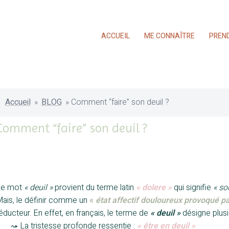
ACCUEIL
ME CONNAÎTRE
PREN
Accueil
»
BLOG
»
Comment “faire” son deuil ?
Comment “faire” son deuil ?
Le mot
« deuil »
provient du terme latin
«
dolere
»
qui signifie
«
sou
ais, le définir comme un
«
état affectif douloureux provoqué pa
éducteur. En effet, en français, le terme de
« deuil »
désigne plusi
——
⤳ La tristesse profonde ressentie :
« être en deuil »