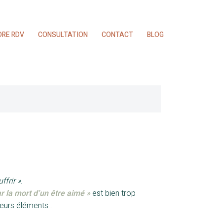
DRE RDV
CONSULTATION
CONTACT
BLOG
ffrir
»
.
r la mort d’un être aimé »
est bien trop
eurs éléments :