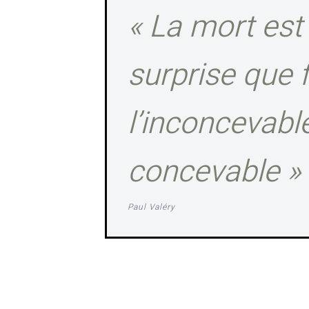
« La mort est
surprise que f
l’inconcevabl
concevable »
Paul Valéry