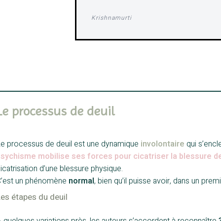
Krishnamurti
Le processus de deuil
e processus de deuil est une dynamique
involontaire
qui s’encl
sychisme mobilise ses forces pour cicatriser la blessure de
icatrisation d’une blessure physique.
’est un phénomène
normal
, bien qu’il puisse avoir, dans un pre
es étapes du deuil
 quelques variations près, les auteurs s’accordent à reconnaître