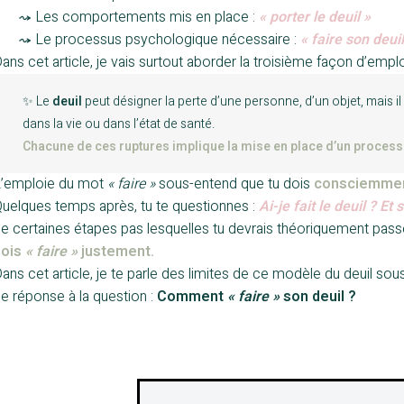
——
⤳ Les comportements mis en place :
« porter le deuil »
——
⤳ Le processus psychologique nécessaire :
« faire son deuil
ans cet article, je vais surtout aborder la troisième façon d’emp
✨ Le
deuil
peut désigner la perte d’une personne, d’un objet, mais 
dans la vie ou dans l’état de santé.
Chacune de ces ruptures implique la mise en place d’un proces
’emploie du mot
« faire »
sous-entend que tu dois
consciemme
uelques temps après, tu te questionnes :
Ai-je fait le deuil ? Et
e certaines étapes pas lesquelles tu devrais théoriquement pass
dois
« faire »
justement.
ans cet article, je te parle des limites de ce modèle du deuil sou
e réponse à la question :
Comment
« faire »
son deuil ?