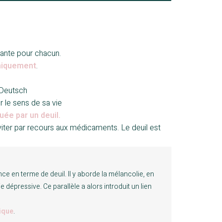
ante pour chacun.
chiquement
.
 Deutsch
 le sens de sa vie
ée par un deuil.
viter par recours aux médicaments. Le deuil est
nce en terme de deuil. Il y aborde la mélancolie, en
e dépressive. Ce parallèle a alors introduit un lien
tique
.