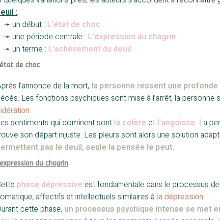
euil :
—
➛ un début :
L’état de choc
—
➛ une période centrale :
L’expression du chagrin
—
➛ un terme :
L’achèvement du deuil
’état de choc
près l’annonce de la mort,
la personne ressent une profonde 
écès. Les fonctions psychiques sont mise à l’arrêt, la personne
idération
.
es sentiments qui dominent sont
la colère
et
l’angoisse
. La pe
rouve son départ injuste. Les pleurs sont alors une solution adap
ermettent pas le deuil, seule la pensée le peut.
’expression du chagrin
ette
phase dépressive
est fondamentale dans le processus de
omatique, affectifs et intellectuels similaires à
la dépression
.
urant cette phase,
un processus psychique intense se met e