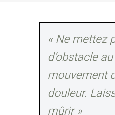
« Ne mettez 
d’obstacle au
mouvement d
douleur. Laiss
mûrir »