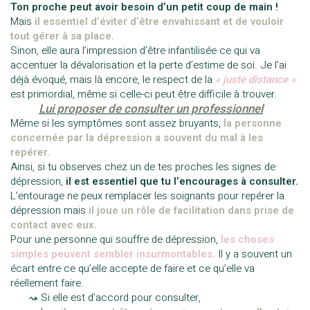
Ton proche peut avoir besoin d’un petit coup de main !
Mais
il essentiel d’éviter d’être envahissant et de vouloir
tout gérer à sa place
.
Sinon, elle aura l’impression d’être infantilisée ce qui va
accentuer la dévalorisation et la perte d’estime de soi. Je l’ai
déjà évoqué, mais là encore, le respect de la
« juste distance »
est primordial, même si celle-ci peut être difficile à trouver.
——–
Lui proposer de consulter un professionnel
Même si les symptômes sont assez bruyants,
la personne
concernée par la dépression a souvent du mal à les
repérer.
Ainsi, si tu observes chez un de tes proches les signes de
dépression,
il est essentiel que tu l’encourages à consulter.
L’entourage ne peux remplacer les soignants pour repérer la
dépression mais
il joue un rôle de facilitation dans prise de
contact avec eux.
Pour une personne qui souffre de dépression,
les choses
simples peuvent sembler insurmontables
. Il y a souvent un
écart entre ce qu’elle accepte de faire et ce qu’elle va
réellement faire.
—–
⤳ Si elle est d’accord pour consulter,