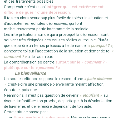
et des traitements possibles.
Comprendre c’est aussi
intégrer qu’il est extrêmement
difficile de guérir d’une dépression
.
Il te sera alors beaucoup plus facile de tolérer la situation et
d’accepter les rechutes dépressives, qui font
malheureusement partie intégrante de la maladie.
Les interprétations sur ce qui a provoqué la dépression sont
souvent très éloignées des causes réelles du trouble. Plutôt
que de perdre un temps précieux à te demander
« pourquoi ? »
,
concentre-toi sur l’acceptation de la situation et demande-toi
«
comment ? »
aider au mieux.
La compréhension se centre
surtout sur le
« comment ? »
plutôt que sur le
« pourquoi ? »
.
——–
La bienveillance
Un soutien efficace suppose le respect d’une
« juste distance
»
, c’est-à-dire une présence bienveillante mêlant affection,
écoute et patience.
Néanmoins, il n’est pas question de devenir
«
étouffant
»
, au
risque d’infantiliser ton proche, de participer à la dévalorisation
de lui-même, et de le rendre dépendant de ton aide.
Cette attitude passe par :
—-
➛
Une ouverture à la discussion
. Même si la personne a