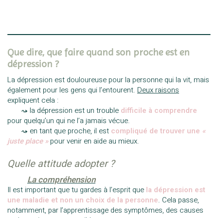
Que dire, que faire quand son proche est en
dépression ?
La dépression est douloureuse pour la personne qui la vit, mais
également pour les gens qui l’entourent.
Deux raisons
expliquent cela :
——
⤳ la dépression est un trouble
difficile à comprendre
pour quelqu’un qui ne l’a jamais vécue.
——
⤳
en tant que proche, il est
compliqué de trouver une
«
juste place »
pour venir en aide au mieux.
Quelle attitude adopter ?
——–
La compréhension
Il est important que tu gardes à l’esprit que
la dépression est
une maladie et non un choix de la personne
. Cela passe,
notamment, par l’apprentissage des symptômes, des causes