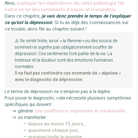
Ainsi,
expliquer les implications de cette pathologie fait
naître en lui des sentiments d’espoir et d’empathie.
Dans ce chapitre,
je vais donc prendre le temps de t’expliquer
ce qu’est la dépression
. Si tu as déjà des connaissances sur
ce trouble, alors file au chapitre suivant !
⚠️ Se sentir triste, avoir
« la flemme »
ou des soucis de
sommeil ne signifie pas obligatoirement souffrir de
dépression. Ces sentiments font partie de la vie. La
tristesse et la douleur sont des émotions humaines
normales.
Il ne faut pas confondre ces moments de
« déprime »
avec le diagnostic de dépression.
Le terme de dépression ne s’emploie pas à la légère.
Pour poser le diagnostic, cela nécessite plusieurs symptômes
spécifiques qui doivent :
—–
⇨ générer
une souffrance importante et inhabituelle
—–
⇨ se manifester :
————–
–
depuis au moins 15 jours
,
————–
–
quasiment chaque jour
,
————–
–
presque toute la journée
.