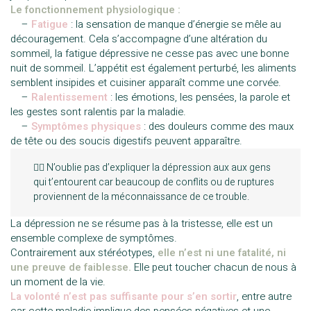
Le fonctionnement physiologique :
—
–
Fatigue
: la sensation de manque d’énergie se mêle au
découragement. Cela s’accompagne d’une altération du
sommeil, la fatigue dépressive ne cesse pas avec une bonne
nuit de sommeil. L’appétit est également perturbé, les aliments
semblent insipides et cuisiner apparaît comme une corvée.
—
–
Ralentissement
: les émotions, les pensées, la parole et
les gestes sont ralentis par la maladie.
—
–
Symptômes physiques
: des douleurs comme des maux
de tête ou des soucis digestifs peuvent apparaître.
☝🏼 N’oublie pas d’expliquer la dépression aux aux gens
qui t’entourent car beaucoup de conflits ou de ruptures
proviennent de la méconnaissance de ce trouble.
La dépression ne se résume pas à la tristesse, elle est un
ensemble complexe de symptômes.
Contrairement aux stéréotypes,
elle n’est ni une fatalité, ni
une preuve de faiblesse.
Elle peut toucher chacun de nous à
un moment de la vie.
La volonté n’est pas suffisante pour s’en sortir
, entre autre
car cette maladie implique des pensées négatives et une