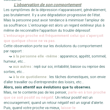
——–
L’observation de son comportement
Les symptômes de la dépression n’apparaissent, généralement,
pas brutalement. Il y a une dégradation progressive de l’état.
Mais la personne peut avoir tendance à minimiser l’ampleur de
sa souffrance. L’entourage est alors un regard extérieur plus à
même de reconnaître l’apparition du trouble dépressif.
L’entourage proche est fréquemment celui qui s’aperçoit
que quelque chose ne va pas.
Cette observation porte sur les évolutions du comportement
par rapport :
—-
⤳
à la personne elle -même
: apparence, appétit, sommeil,
humeur, etc…
—-
⤳
aux autres
: repli sur soi, irritabilité, baisse ou reprise des
sorties, etc…
—-
⤳
à la vie quotidienne
: les tâches domestiques, son envie
d’aller travailler ou d’entreprendre des loisirs, etc…
Alors, sois attentif aux évolutions que tu observes.
Mais, ne te contente pas de les penser,
parle-en à ton proche
que ce soit positif ou négatif
. Un retour positif est un
encouragement, quand un retour négatif est un signal d’alerte.
Puis, quand votre proche va mieux,
laisse-le