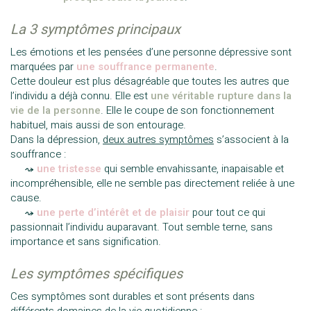
La 3 symptômes principaux
Les émotions et les pensées d’une personne dépressive sont
marquées par
une souffrance permanente
.
Cette douleur est plus désagréable que toutes les autres que
l’individu a déjà connu. Elle est
une véritable rupture dans la
vie de la personne
. Elle le coupe de son fonctionnement
habituel, mais aussi de son entourage.
Dans la dépression,
deux autres symptômes
s’associent à la
souffrance :
—-
⤳
une tristesse
qui semble envahissante, inapaisable et
incompréhensible, elle ne semble pas directement reliée à une
cause.
—-
⤳
une perte d’intérêt et de plaisir
pour tout ce qui
passionnait l’individu auparavant. Tout semble terne, sans
importance et sans signification.
Les symptômes spécifiques
Ces symptômes sont durables et sont présents dans
différents domaines de la vie quotidienne :