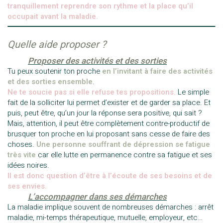
tranquillement reprendre son rythme et la place qu’il
occupait avant la maladie.
Quelle aide proposer ?
——–
Proposer des activités et des sorties
Tu peux soutenir ton proche
en l’invitant à faire des activités
et des sorties ensemble
.
Ne te soucie pas si elle refuse tes propositions.
Le simple
fait de la solliciter lui permet d’exister et de garder sa place. Et
puis, peut être, qu’un jour la réponse sera positive, qui sait ?
Mais, attention, il peut être complètement contre-productif de
brusquer ton proche en lui proposant sans cesse de faire des
choses.
Une personne souffrant de dépression se fatigue
très vite
car elle lutte en permanence contre sa fatigue et ses
idées noires.
Il est donc question d’être à l’écoute de ses besoins et de
ses envies.
——–
L’accompagner dans ses démarches
La maladie implique souvent de nombreuses démarches : arrêt
maladie, mi-temps thérapeutique, mutuelle, employeur, etc…