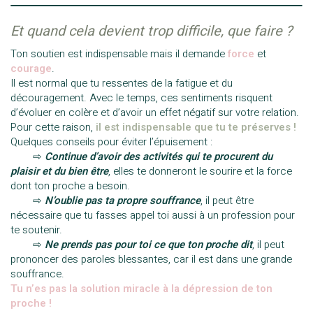
Et quand cela devient trop difficile, que faire ?
Ton soutien est indispensable mais il demande
force
et
courage
.
Il est normal que tu ressentes de la fatigue et du
découragement. Avec le temps, ces sentiments risquent
d’évoluer en colère et d’avoir un effet négatif sur votre relation.
Pour cette raison,
il est indispensable que tu te préserves !
Quelques conseils pour éviter l’épuisement :
——-
⇨
Continue d’avoir des activités qui te procurent du
plaisir et du bien être
, elles te donneront le sourire et la force
dont ton proche a besoin.
——-
⇨
N’oublie pas ta propre souffrance
, il peut être
nécessaire que tu fasses appel toi aussi à un profession pour
te soutenir.
——-
⇨
Ne prends pas pour toi ce que ton proche dit
, il peut
prononcer des paroles blessantes, car il est dans une grande
souffrance.
Tu n’es pas la solution miracle à la dépression de ton
proche !