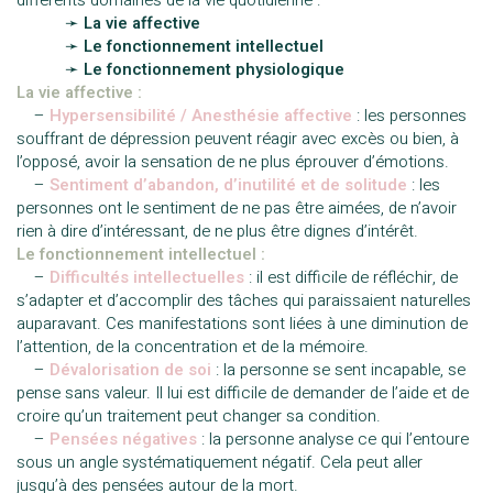
———-
➛
La vie affective
———-
➛
Le fonctionnement intellectuel
———-
➛
Le fonctionnement physiologique
La vie affective :
—
–
Hypersensibilité / Anesthésie affective
: les personnes
souffrant de dépression peuvent réagir avec excès ou bien, à
l’opposé, avoir la sensation de ne plus éprouver d’émotions.
—
–
Sentiment d’abandon, d’inutilité et de solitude
: les
personnes ont le sentiment de ne pas être aimées, de n’avoir
rien à dire d’intéressant, de ne plus être dignes d’intérêt.
Le fonctionnement intellectuel :
—
–
Difficultés intellectuelles
: il est difficile de réfléchir, de
s’adapter et d’accomplir des tâches qui paraissaient naturelles
auparavant. Ces manifestations sont liées à une diminution de
l’attention, de la concentration et de la mémoire.
—
–
Dévalorisation de soi
: la personne se sent incapable, se
pense sans valeur. Il lui est difficile de demander de l’aide et de
croire qu’un traitement peut changer sa condition.
—
–
Pensées négatives
: la personne analyse ce qui l’entoure
sous un angle systématiquement négatif. Cela peut aller
jusqu’à des pensées autour de la mort.