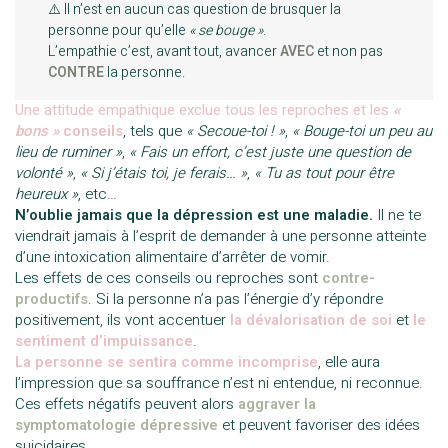
⚠️ Il n’est en aucun cas question de brusquer la
personne pour qu’elle
« se bouge »
.
L’empathie c’est, avant tout, avancer
AVEC
et non pas
CONTRE
la personne.
Une attitude empathique exclue tous les reproches et les
«
bons »
conseils
, tels que
« Secoue-toi ! »
,
« Bouge-toi un peu au
lieu de ruminer »
,
« Fais un effort, c’est juste une question de
volonté »
,
« Si j’étais toi, je ferais… »
,
« Tu as tout pour être
heureux »
, etc…
N’oublie jamais que la dépression est une maladie.
Il ne te
viendrait jamais à l’esprit de demander à une personne atteinte
d’une intoxication alimentaire d’arrêter de vomir.
Les effets de ces conseils ou reproches sont
contre-
productifs
. Si la personne n’a pas l’énergie d’y répondre
positivement, ils vont accentuer
la dévalorisation de soi
et
le
sentiment d’impuissance
.
La personne se sentira comme incomprise
, elle aura
l’impression que sa souffrance n’est ni entendue, ni reconnue.
Ces effets négatifs peuvent alors
aggraver la
symptomatologie dépressive
et peuvent favoriser des idées
suicidaires.