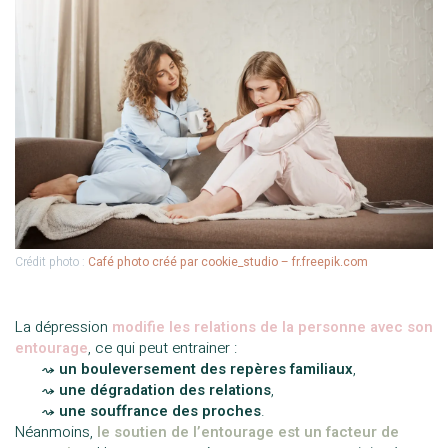
Crédit photo :
Café photo créé par cookie_studio – fr.freepik.com
La dépression
modifie les relations de la personne avec son
entourage
, ce qui peut entrainer :
—–
⤳
un bouleversement des repères familiaux
,
—–
⤳
une dégradation des relations
,
—–
⤳
une souffrance des proches
.
Néanmoins,
le soutien de l’entourage est un facteur de