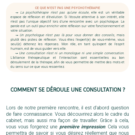
CE QUE N’EST PAS UNE PSYCHOTHÉRAPIE
—
⤳ La psychothérapie n’est pas qu’une écoute
, elle est un véritable
espace de réflexion et d’évolution. Si l’écoute attentive à son intérêt, elle
n’est pas l’unique objectif lors d’une rencontre avec un psychologue. La
parole est un outil pour enrichir votre réflexion sur votre fonctionnement et
votre situation.
—
⤳ Un psychologue n’est pas là pour vous donner des conseils
, mais
plutôt des pistes de réflexion. Vous êtes l’expert(e) de vous-même, vous
seul(e) détenez les réponses. Mon rôle, en tant qu’expert de l’esprit
humain, est de vous guider vers elle.
—
⤳ Une consultation n’est ni un monologue ni une simple conversation
.
L
‘
alliance thérapeutique et l’interaction sont essentielles au bon
déroulement de la thérapie, afin de vous permettre de mettre des mots et
du sens sur ce que vous ressentez.
COMMENT SE DÉROULE UNE CONSULTATION ?
Lors de notre première rencontre, il est d’abord question
de faire connaissance. Vous découvrirez alors le cadre du
cabinet, mais aussi ma façon de travailler. Grâce à cela,
vous vous forgerez une
première impression
. Cela vous
permettra de savoir si vous désirez réellement que nous