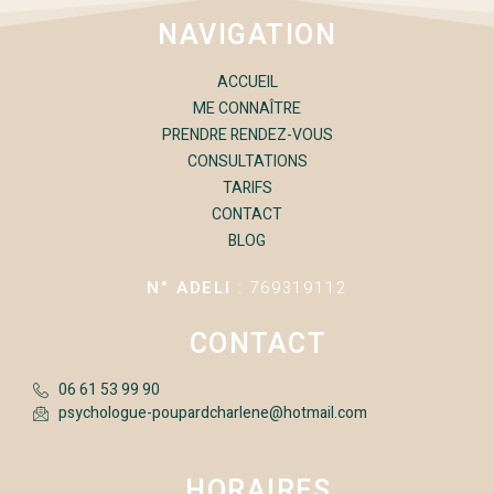
NAVIGATION
ACCUEIL
ME CONNAÎTRE
PRENDRE RENDEZ-VOUS
CONSULTATIONS
TARIFS
CONTACT
BLOG
N° ADELI
: 769319112
CONTACT
06 61 53 99 90
psychologue-poupardcharlene@hotmail.com
HORAIRES